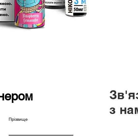
Зв'я
нером
з на
Прізвище