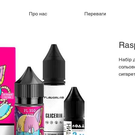
Про нас
Переваги
Ras
Набір 
сольов
сигаре