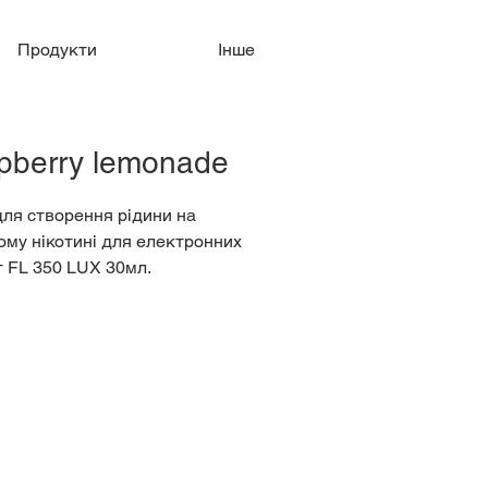
Продукти
Інше
pberry lemonade
для створення рідини на
ому нікотині для електронних
т FL 350 LUX 30мл.