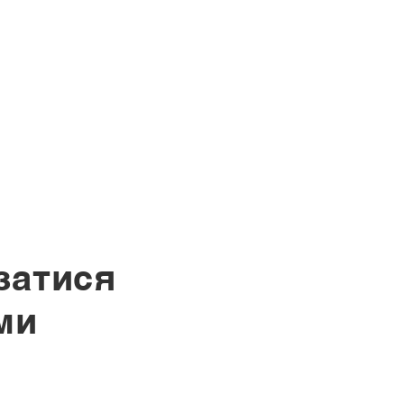
затися
ми