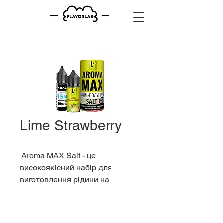
Lime Strawberry
Aroma MAX Salt - це
високоякісний набір для
виготовлення рідини на
сольовому нікотині від
українського виробника Aroma
MAX . Цей набір містить 30